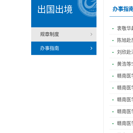
出国出境
办事指
衷敬华
规章制度
陈旭赴
办事指南
刘欣赴
黄浩等
赣南医
赣南医
赣南医
赣南医
赣南医