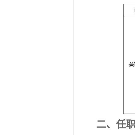
兼
二、任