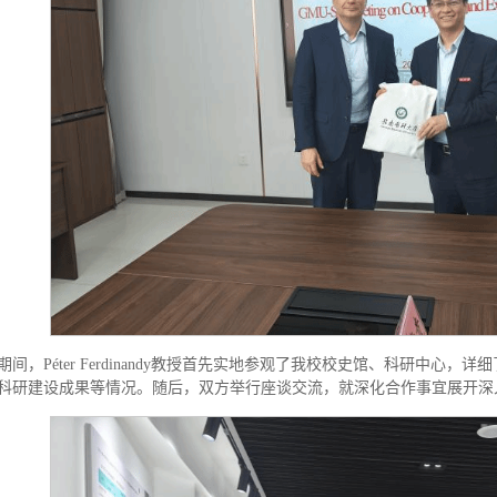
期间，Péter Ferdinandy教授首先实地参观了我校校史馆、科研中
科研建设成果等情况。随后，双方举行座谈交流，就深化合作事宜展开深