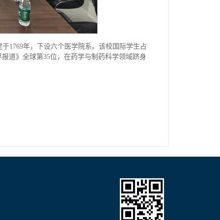
学，始建于1769年，下设六个医学院系。该校国际学生占
界报道》全球第35位，在药学与制药科学领域跻身