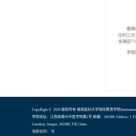
塞梅
比约三分
全球前7
学校
CopyRight © 2026 版权所有 赣南医科大学国际教育学院International Ed
学院地址：江西省赣州市医学院路1号 邮编：341000 Address: 1 Yixue
Ganzhou, Jiangxi, 341000, P.R.China
当前访问：
次